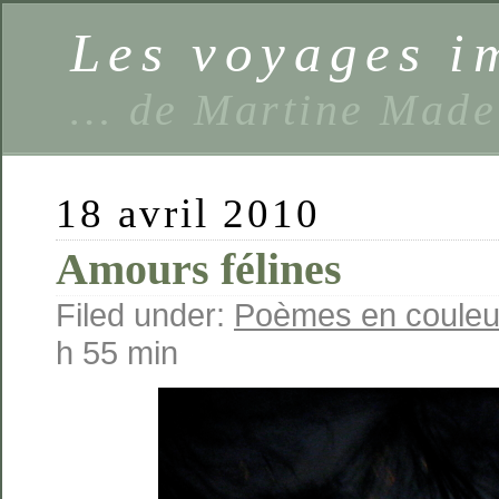
Les voyages 
… de Martine Made
18 avril 2010
Amours félines
Filed under:
Poèmes en couleu
h 55 min