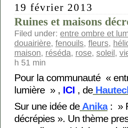
19 février 2013
Ruines et maisons décr
Filed under:
entre ombre et lum
douairière
,
fenouils
,
fleurs
,
héli
maison
,
réséda
,
rose
,
soleil
,
vi
h 51 min
Pour la communauté «
ent
lumière
» ,
ICI
, de
Hautecl
Sur une idée de
Anika
: » 
décrépies ». Un thème pre