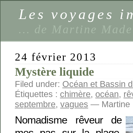
Les voyages 
… de Martine Made
24 février 2013
Mystère liquide
Filed under:
Océan et Bassin 
Étiquettes :
chimère
,
océan
,
rê
septembre
,
vagues
— Martine 
Nomadisme rêveur de
mes pas sur la plage.