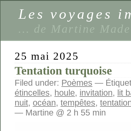
Les voyages 
… de Martine Made
25 mai 2025
Tentation turquoise
Filed under:
Poèmes
— Étiquet
étincelles
,
houle
,
invitation
,
lit 
nuit
,
océan
,
tempêtes
,
tentatio
— Martine @ 2 h 55 min