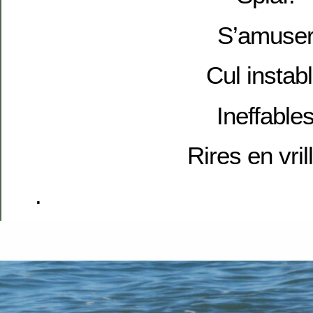
S’amuse
Cul instab
Ineffable
Rires en vril
.