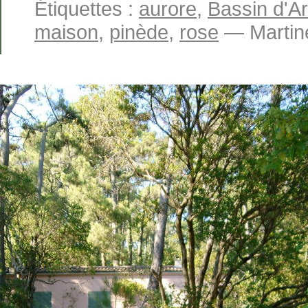
Étiquettes :
aurore
,
Bassin d'A
maison
,
pinède
,
rose
— Martin