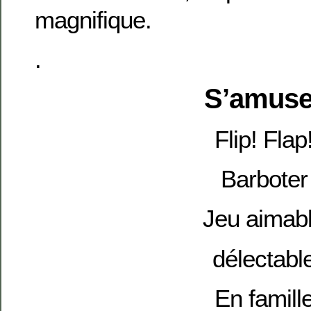
magnifique.
.
S’amuse
Flip! Flap
Barboter
Jeu aimab
délectabl
En famill