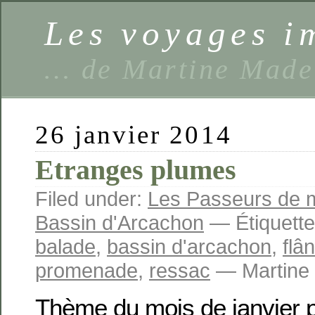
Les voyages 
… de Martine Made
26 janvier 2014
Etranges plumes
Filed under:
Les Passeurs de 
Bassin d'Arcachon
— Étiquette
balade
,
bassin d'arcachon
,
flâ
promenade
,
ressac
— Martine 
Thème du mois de janvier 