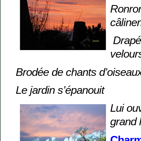
Ronron
câliner
Drapé
velour
Brodée de chants d’oisea
Le jardin s’épanouit
Lui ou
grand 
Char