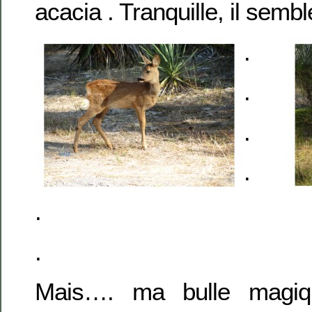
acacia . Tranquille, il sembl
.
.
.
.
.
.
Mais…. ma bulle magiq