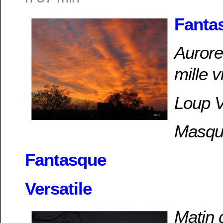
Fanta
Aurore
mille 
Loup V
Masque
Fantasque
Versatile
Matin 