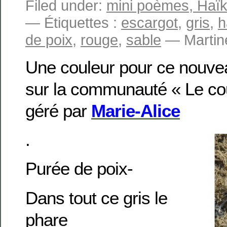
Filed under:
mini poèmes, Haïku
— Étiquettes :
escargot
,
gris
,
h
de poix
,
rouge
,
sable
— Martin
Une couleur pour ce nouve
sur la communauté « Le co
géré par
Marie-Alice
.
Purée de poix-
Dans tout ce gris le
phare