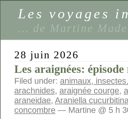
Les voyages 
… de Martine Made
28 juin 2026
Les araignées: épisode 
Filed under:
animaux, insectes.
arachnides
,
araignée courge
,
a
araneidae
,
Araniella cucurbitin
concombre
— Martine @ 5 h 3