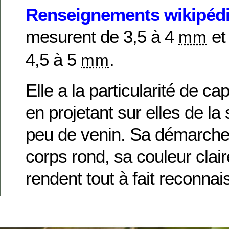
Renseignements wikipéd
mesurent de 3,5 à 4
et
mm
4,5 à 5
.
mm
Elle a la particularité de ca
en projetant sur elles de la
peu de venin. Sa démarche 
corps rond, sa couleur clair
rendent tout à fait reconnai