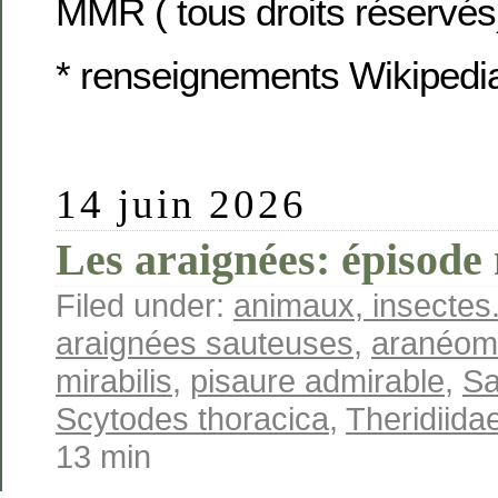
MMR ( tous droits réservés
* renseignements Wikipedi
14 juin 2026
Les araignées: épisode 
Filed under:
animaux, insectes.
araignées sauteuses
,
aranéom
mirabilis
,
pisaure admirable
,
Sa
Scytodes thoracica
,
Theridiida
13 min