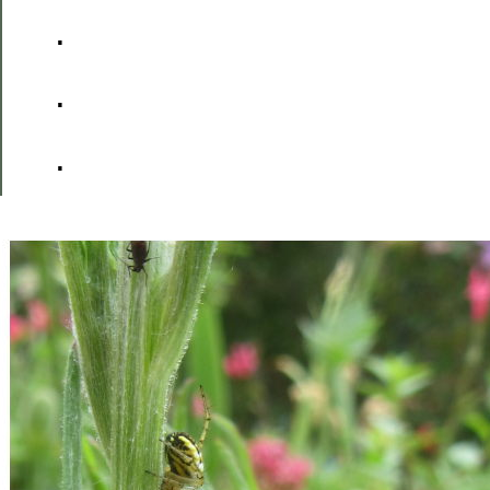
.
.
.