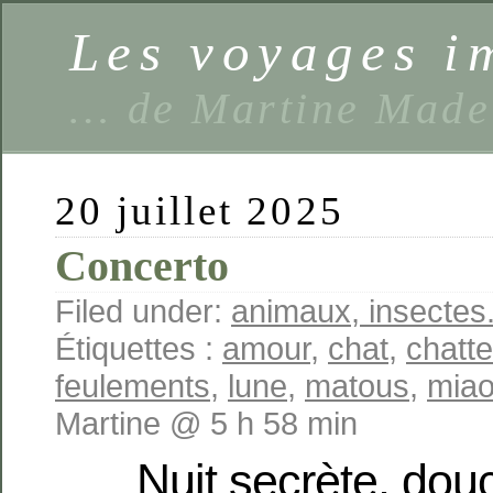
Les voyages 
… de Martine Made
20 juillet 2025
Concerto
Filed under:
animaux, insectes.
Étiquettes :
amour
,
chat
,
chatte
feulements
,
lune
,
matous
,
mia
Martine @ 5 h 58 min
Nuit secrète, dou