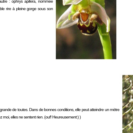
’autre : ophrys apifera, nommée
mble rire à pleine gorge sous son
s grande de toutes. Dans de bonnes conditions, elle peut atteindre un mètre
oi, elles ne sentent rien. (ouf! Heureusement:) )