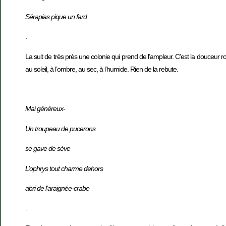
Sérapias pique un fard
.
La suit de très près une colonie
qui prend de l’ampleur. C’est la douceur r
au soleil, à l’ombre, au sec, à l’humide. Rien de la rebute.
.
Mai généreux-
Un troupeau de pucerons
se gave de sève
L’ophrys tout charme dehors
abri de l’araignée-crabe
.