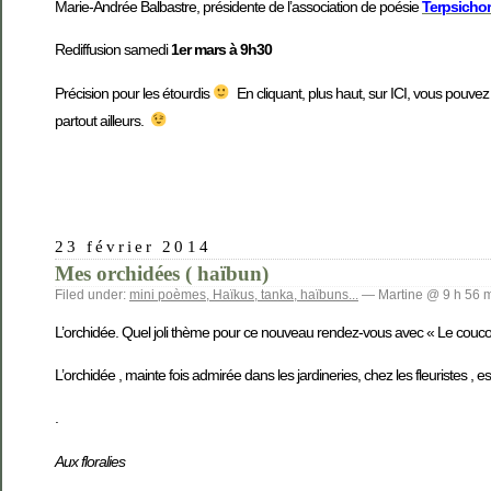
Marie-Andrée Balbastre, présidente de l’association de poésie
Terpsicho
Rediffusion samedi
1er mars à 9h30
Précision pour les étourdis
En cliquant, plus haut, sur ICI, vous pouve
partout ailleurs.
23 février 2014
Mes orchidées ( haïbun)
Filed under:
mini poèmes, Haïkus, tanka, haïbuns...
— Martine @ 9 h 56 
L’orchidée. Quel joli thème pour ce nouveau rendez-vous avec « Le couco
L’orchidée , mainte fois admirée dans les jardineries, chez les fleuristes ,
.
Aux floralies