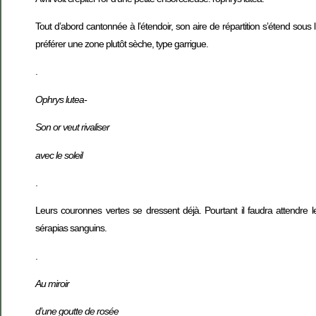
Tout d’abord cantonnée à l’étendoir, son aire de répartition s’étend sous l’
préférer une zone plutôt sèche, type garrigue.
.
Ophrys lutea-
Son or veut rivaliser
avec le soleil
.
Leurs couronnes vertes se dressent déjà. Pourtant il faudra attendre 
sérapias sanguins.
.
Au miroir
d’une goutte de rosée