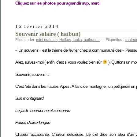
Cliquez sur les photos pour agrandir svp, merci
16 février 2014
Souvenir solaire ( haïbun)
Filed under:
mini poèmes, Haïkus, tanka, haïbuns...
— Étiquettes :
chaleur
« Un souvenir » est le thème de février chez la communauté des « Passeu
Allez, suivez -moi ( enfin, c’est si vous voulez bien sûr
). Quittons un mom
Souvenir, souvenir
…
C’est l’été dans les Hautes Alpes . A flanc de montagne , un petit jardin
Juin montagnard
Le jardin bourdonne et zonzonne
Pause chaise-longue
Chaleur accablante. Chaleur délicieuse. Le ciel dilue son bleu d’un 