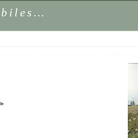
obiles…
de