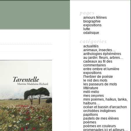
pages
amours félines
biographie
expositions
lutte
odalisque
catégories
actualités
animaux, insectes…
anthologies éphémères
au jardin: fleurs, arbres…
cadeaux au fil des
commentaires
entre ombre et lumière
expositions
l'herbier de poésie
le nid des mots
les passeurs de mots
littérature
méli-mélo
mes oeuvres
mini poèmes, haïkus, tanka,
haïbuns…
océan et bassin d'arcachon
orchidées indigènes
papillons
pastels de mes élèves
poèmes
poèmes en couleurs
promenades ici et ailleurs…