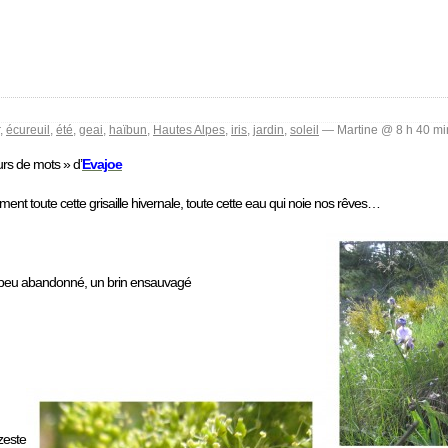
,
écureuil
,
été
,
geai
,
haïbun
,
Hautes Alpes
,
iris
,
jardin
,
soleil
— Martine @ 8 h 40 mi
rs de mots » d’
Evajoe
ent toute cette grisaille hivernale, toute cette eau qui noie nos rêves…
 un peu abandonné, un brin ensauvagé
zeste