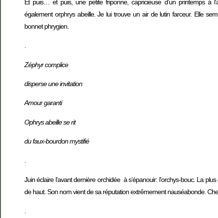
Et puis… et puis, une petite friponne, capricieuse d’un printemps à l
également orphrys abeille. Je lui trouve un air de lutin farceur. Elle se
bonnet phrygien.
.
Zéphyr complice
disperse une invitation
Amour garanti
Ophrys abeille se rit
du faux-bourdon mystifié
.
Juin éclaire l’avant dernière orchidée à s’épanouir: l’orchys-bouc. La plu
de haut. Son nom vient de sa réputation extrêmement nauséabonde. Chez m
.