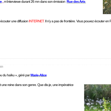
re
,
m’interviewe durant 26 mn dans son émission
Rue des Arts
z écouter une
diffusion
INTERNET.
Il n’y a pas de frontière. Vous pouvez écouter e
min
u du haïku », géré par
Marie-Alice
 est une reine dans son genre. Que dis-je, une impératrice