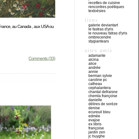
recettes de cuisine
rencontres poétiques
textoésies
liens
galerie deviantart
n France, au Canada , aux USA ou
le fastras d'yris
le nouveau fatras d'yris
ombrecendre
stygiantears
sites amis
adamante
Comments (33)
alcina
alice
andrée
annie
berman sylvie
caroline pc
catheau
cephalantera
chantal defraisne
chemla françoise
danielle
délires de sorèze
denise
ecureuil bleu
edmée
evajoe
ex libris
françoise
jardin zen
jc huyghe