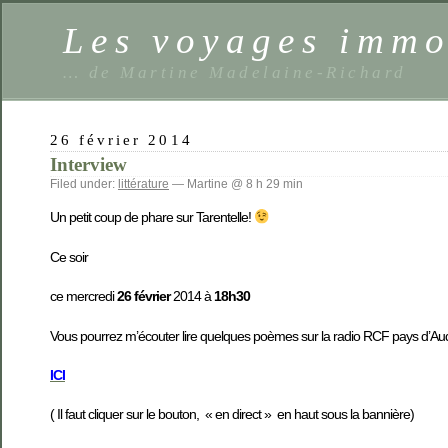
Les voyages imm
… de Martine Madelaine-Richard
26 février 2014
Interview
Filed under:
littérature
— Martine @ 8 h 29 min
Un petit coup de phare sur Tarentelle!
Ce soir
ce mercredi
26 février
2014 à
18h30
Vous pourrez m’écouter lire quelques poèmes sur la radio RCF pays d’Au
ICI
( Il faut cliquer sur le bouton, « en direct » en haut sous la bannière)