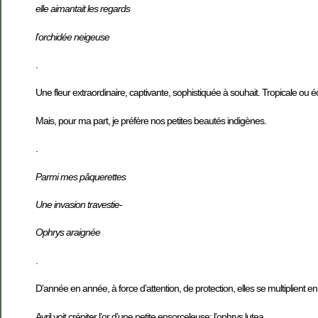
elle aimantait les regards
l’orchidée neigeuse
.
Une fleur extraordinaire, captivante, sophistiquée à souhait. Tropicale ou 
Mais, pour ma part, je préfère nos petites beautés indigènes.
.
Parmi mes pâquerettes
Une invasion travestie-
Ophrys araignée
.
D’année en année, à force d’attention, de protection, elles se multiplient en
Avril voit crépiter l’or d’une petite ensorceleuse: l’ophrys lutea.