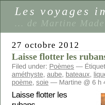
Les voyages 
… de Martine Made
27 octobre 2012
Laisse flotter les ruban
Filed under:
Poèmes
— Étiquet
améthyste
,
aube
,
bateaux
,
liqu
poème
,
soie
— Martine @ 6 h 
Laisse flotter les
rubans….