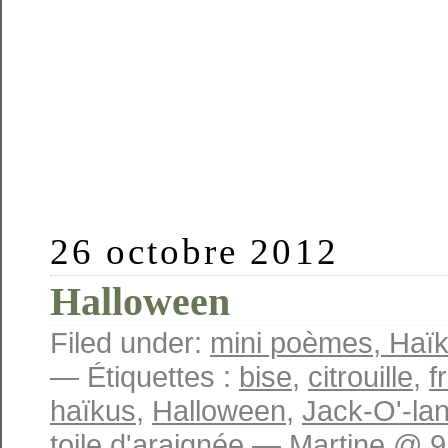
26 octobre 2012
Halloween
Filed under:
mini poèmes, Haïku
— Étiquettes :
bise
,
citrouille
,
f
haïkus
,
Halloween
,
Jack-O'-la
toile d'araignée
— Martine @ 9 