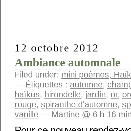
12 octobre 2012
Ambiance automnale
Filed under:
mini poèmes, Haïku
— Étiquettes :
automne
,
champ
haïkus
,
hirondelle
,
jardin
,
or
,
or
rouge
,
spiranthe d'automne
,
sp
vanille
— Martine @ 6 h 16 mi
Pour ce nouveau rendez-vo