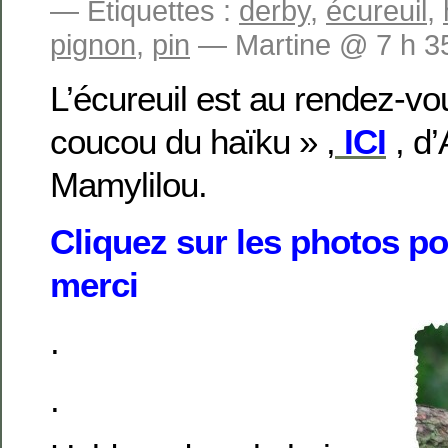
— Étiquettes :
derby
,
écureuil
,
pignon
,
pin
— Martine @ 7 h 3
L’écureuil est au rendez-vo
coucou du haïku » ,
ICI
, d’
Mamylilou.
Cliquez sur les photos po
merci
.
.