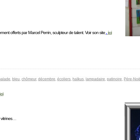
ment offerts par Marcel Perrin, sculpteur de talent. Voir son site
,
ici
balade
,
bleu
,
chômeur
,
décembre
,
écoliers
,
haïkus
,
lampadaire
,
patinoire
,
Père-Noë
ici
 vitrines…