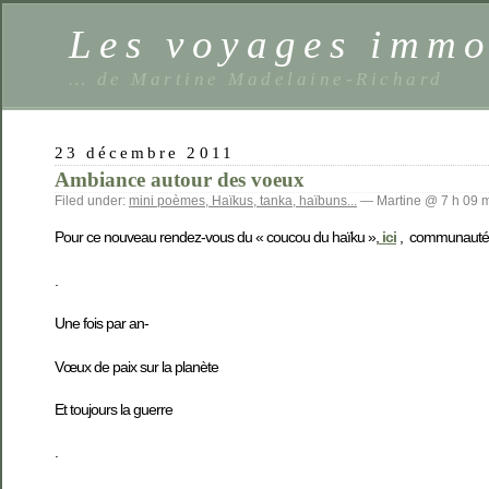
Les voyages imm
… de Martine Madelaine-Richard
23 décembre 2011
Ambiance autour des voeux
Filed under:
mini poèmes, Haïkus, tanka, haïbuns...
— Martine @ 7 h 09 
Pour ce nouveau rendez-vous du « coucou du haïku »,
ici
, communauté de
.
Une fois par an-
Vœux de paix sur la planète
Et toujours la guerre
.