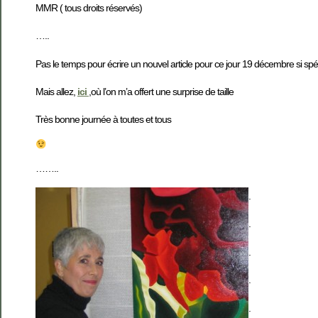
MMR ( tous droits réservés)
…..
Pas le temps pour écrire un nouvel article pour ce jour 19 décembre si spéc
Mais allez,
ici
,où l’on m’a offert une surprise de taille
Très bonne journée à toutes et tous
……..
.
.
.
.
.