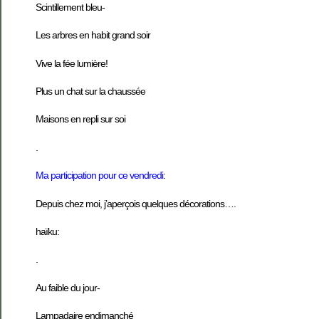
Scintillement bleu-
Les arbres en habit grand soir
Vive la fée lumière!
Plus un chat sur la chaussée
Maisons en repli sur soi
.
Ma participation pour ce vendredi
:
Depuis chez moi, j’aperçois quelques décorations
….
haïku:
.
Au faible du jour-
Lampadaire endimanché