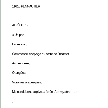
11610 PENNAUTIER
……….
ALVÉOLES
« Un pas,
Un second,
Commence le voyage au cœur de l’incarnat.
Arches roses,
Orangées,
Vibrantes arabesques,
Me conduisent, captive, à l’orée d’un mystère….. »
.