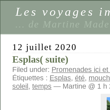
Les voyages 
… de Martine Made
12 juillet 2020
Esplas( suite)
Filed under:
Promenades ici et a
Étiquettes :
Esplas
,
été
,
mouch
soleil
,
temps
— Martine @ 1 h 