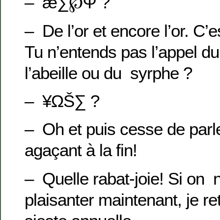
– æ∑℘Ψ ?
– De l’or et encore l’or. C’e
Tu n’entends pas l’appel d
l’abeille ou du syrphe ?
– ¥ΩŠ∑ ?
– Oh et puis cesse de par
agaçant à la fin!
– Quelle rabat-joie! Si on 
plaisanter maintenant, je r