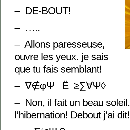
– DE-BOUT!
– …..
– Allons paresseuse,
ouvre les yeux. je sais
que tu fais semblant!
– ∇∉φΨ Ë ≥∑∀Ψ◊
– Non, il fait un beau solei
l’hibernation! Debout j’ai dit!