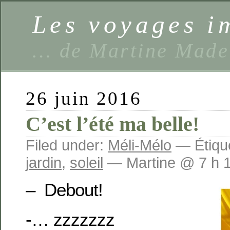
Les voyages 
… de Martine Made
26 juin 2016
C’est l’été ma belle!
Filed under:
Méli-Mélo
— Étique
jardin
,
soleil
— Martine @ 7 h 
– Debout!
-… zzzzzzz