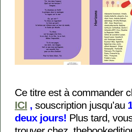
Ce titre est à commander c
ICI
,
souscription jusqu’au
1
deux jours!
Plus tard, vou
trouver chez thebookediti