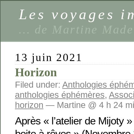
Les voyages 
… de Martine Made
13 juin 2021
Horizon
Filed under:
Anthologies éphé
anthologies éphémères
,
Assoc
horizon
— Martine @ 4 h 24 m
Après « l’atelier de Mijoty »
boite à rêves » (Novembre 