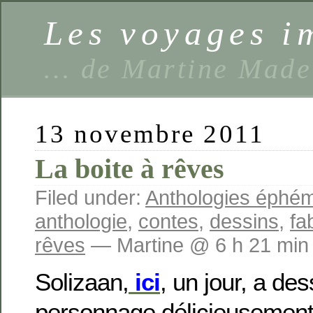
Les voyages 
… de Martine Made
13 novembre 2011
La boite à rêves
Filed under:
Anthologies éphé
anthologie
,
contes
,
dessins
,
fa
rêves
— Martine @ 6 h 21 min
Solizaan,
ici
, un jour, a des
personnage délicieuseme