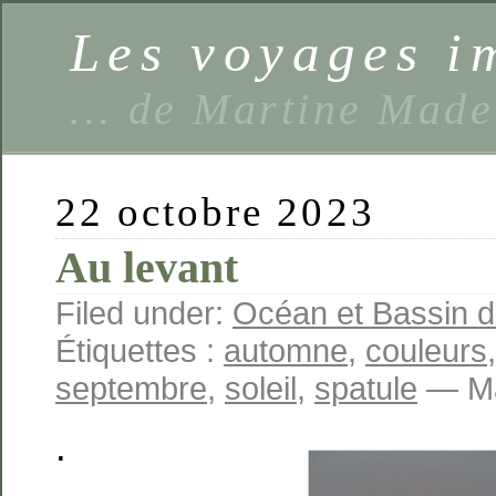
Les voyages 
… de Martine Made
22 octobre 2023
Au levant
Filed under:
Océan et Bassin 
Étiquettes :
automne
,
couleurs
septembre
,
soleil
,
spatule
— Ma
.