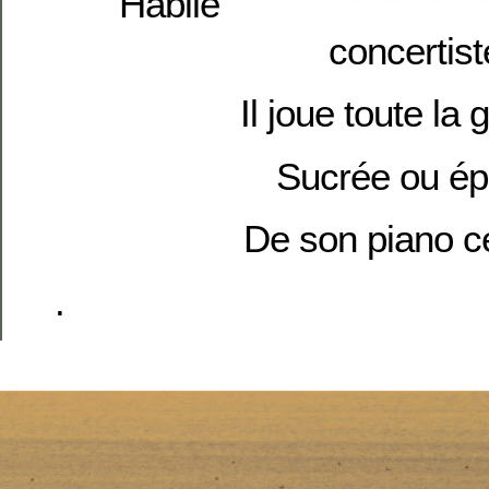
Habile
concertist
Il joue toute l
Sucrée ou ép
De son piano cé
.