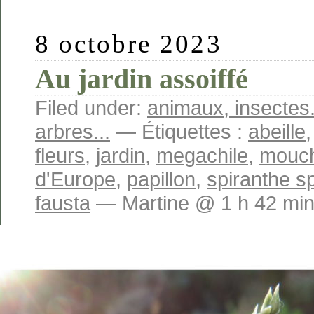
8 octobre 2023
Au jardin assoiffé
Filed under:
animaux, insectes.
arbres...
— Étiquettes :
abeille
fleurs
,
jardin
,
megachile
,
mouc
d'Europe
,
papillon
,
spiranthe sp
fausta
— Martine @ 1 h 42 mi