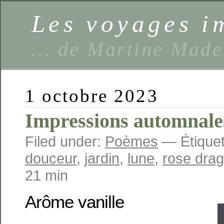
Les voyages 
… de Martine Made
1 octobre 2023
Impressions automnale
Filed under:
Poèmes
— Étiquet
douceur
,
jardin
,
lune
,
rose dra
21 min
Arôme vanille