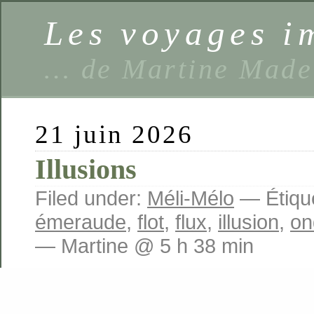
Les voyages 
… de Martine Made
21 juin 2026
Illusions
Filed under:
Méli-Mélo
— Étique
émeraude
,
flot
,
flux
,
illusion
,
on
— Martine @ 5 h 38 min