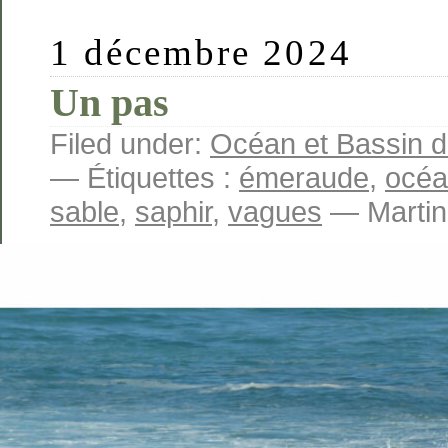
1 décembre 2024
Un pas
Filed under:
Océan et Bassin 
— Étiquettes :
émeraude
,
océ
sable
,
saphir
,
vagues
— Martin