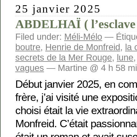
25 janvier 2025
ABDELHAÏ ( l’esclave 
Filed under:
Méli-Mélo
— Étique
boutre
,
Henrie de Monfreid
,
la 
secrets de la Mer Rouge
,
lune
vagues
— Martine @ 4 h 58 m
Début janvier 2025, en co
frère, j’ai visité une exposi
choisi était la vie extraordi
Monfreid. C’était passionna
était un roman et avait sus