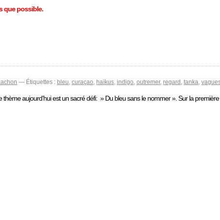
s que possible.
cachon
— Étiquettes :
bleu
,
curaçao
,
haïkus
,
indigo
,
outremer
,
regard
,
tanka
,
vague
Le thème aujourd’hui est un sacré défi: » Du bleu sans le nommer ».
Sur la première