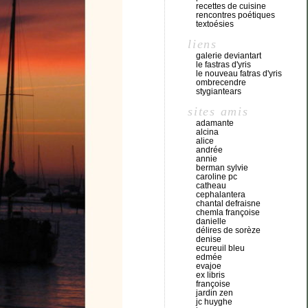
recettes de cuisine
rencontres poétiques
textoésies
liens
galerie deviantart
le fastras d'yris
le nouveau fatras d'yris
ombrecendre
stygiantears
sites amis
adamante
alcina
alice
andrée
annie
berman sylvie
caroline pc
catheau
cephalantera
chantal defraisne
chemla françoise
danielle
délires de sorèze
denise
ecureuil bleu
edmée
evajoe
ex libris
françoise
jardin zen
jc huyghe