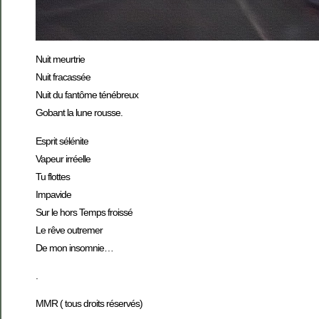
Nuit meurtrie
Nuit fracassée
Nuit du fantôme ténébreux
Gobant la lune rousse.
Esprit sélénite
Vapeur irréelle
Tu flottes
Impavide
Sur le hors Temps froissé
Le rêve outremer
De mon insomnie…
.
MMR ( tous droits réservés)