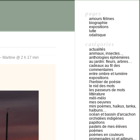
pages
amours félines
biographie
expositions
lutte
odalisque
catégories
actualités
animaux, insectes…
 Martine @ 2 h 17 min
anthologies éphémères
au jardin: fleurs, arbres…
cadeaux au fil des
commentaires
entre ombre et lumière
expositions
l'herbier de poésie
le nid des mots
les passeurs de mots
littérature
méli-mélo
mes oeuvres
mini poèmes, haïkus, tanka,
haïbuns…
océan et bassin d'arcachon
orchidées indigènes
papillons
pastels de mes élèves
poèmes
poèmes en couleurs
promenades ici et ailleurs…