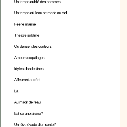
Un temps oublié des hommes
Un temps où l’eau se marie au ciel
Féérie marine
Théâtre sublime
Où dansent les couleurs.
Amours coquillages
Idylles clandestines
Affleurant au réel
Là
Au miroir de l’eau
Est-ce une sirène?
Un rêve évadé d’un conte?