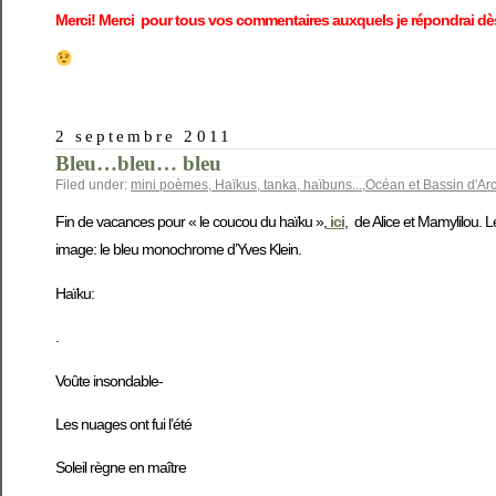
Merci! Merci pour tous vos commentaires auxquels je répondrai dè
2 septembre 2011
Bleu…bleu… bleu
Filed under:
mini poèmes, Haïkus, tanka, haïbuns...
,
Océan et Bassin d'Ar
Fin de vacances pour « le coucou du haïku »,
ici
, de Alice et Mamylilou. 
image: le bleu monochrome d’Yves Klein.
Haïku:
.
Voûte insondable-
Les nuages ont fui l’été
Soleil règne en maître