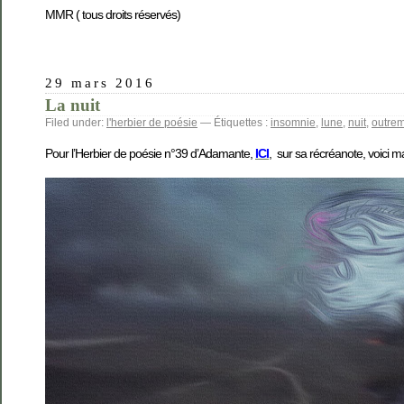
MMR ( tous droits réservés)
29 mars 2016
La nuit
Filed under:
l'herbier de poésie
— Étiquettes :
insomnie
,
lune
,
nuit
,
outrem
Pour l’Herbier de poésie n°39 d’Adamante,
ICI
, sur sa récréanote, voici ma