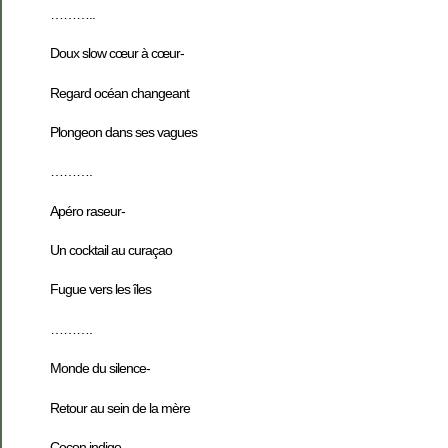
………..
Doux slow cœur à cœur-
Regard océan changeant
Plongeon dans ses vagues
……….
Apéro raseur-
Un cocktail au curaçao
Fugue vers les îles
……….
Monde du silence-
Retour au sein de la mère
Cocon indigo