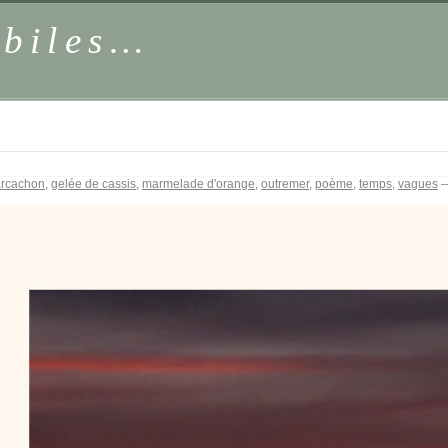
obiles…
arcachon
,
gelée de cassis
,
marmelade d'orange
,
outremer
,
poème
,
temps
,
vagues
—