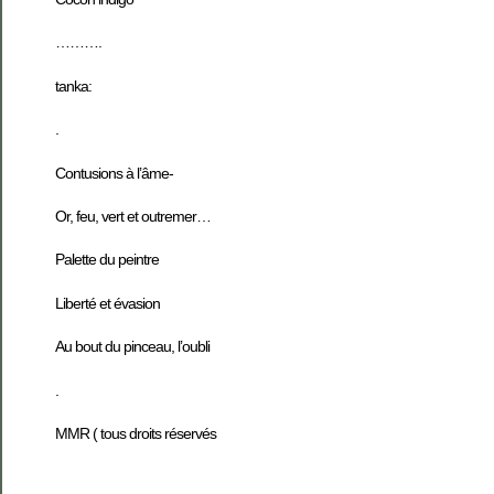
……….
tanka:
.
Contusions à l’âme-
Or, feu, vert et outremer…
Palette du peintre
Liberté et évasion
Au bout du pinceau, l’oubli
.
MMR ( tous droits réservés