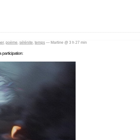
er
,
poème
,
sélénite
,
temps
— Martine @ 3 h 27 min
 participation: