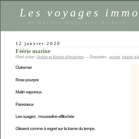
Les voyages imm
… de Martine Madelaine-Richard
12 janvier 2020
Féérie marine
Filed under:
Océan et Bassin d'Arcachon
— Étiquettes :
aurore
,
bassin d'
Outremer
Rose pourpre
Matin vaporeux
Paresseux
Les nuages , mousseline effilochée
Glissent comme à regret sur la trame du temps.