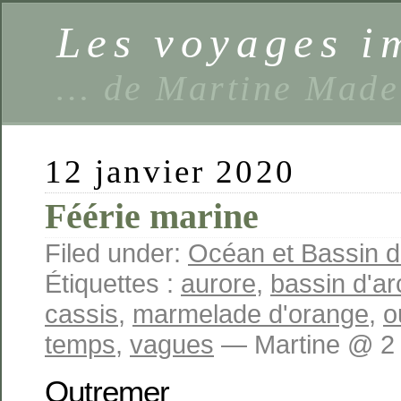
Les voyages 
… de Martine Made
12 janvier 2020
Féérie marine
Filed under:
Océan et Bassin 
Étiquettes :
aurore
,
bassin d'a
cassis
,
marmelade d'orange
,
o
temps
,
vagues
— Martine @ 2 
Outremer