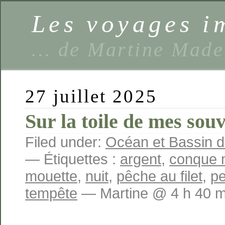
Les voyages 
… de Martine Made
27 juillet 2025
Sur la toile de mes sou
Filed under:
Océan et Bassin 
— Étiquettes :
argent
,
conque 
mouette
,
nuit
,
pêche au filet
,
p
tempête
— Martine @ 4 h 40 m