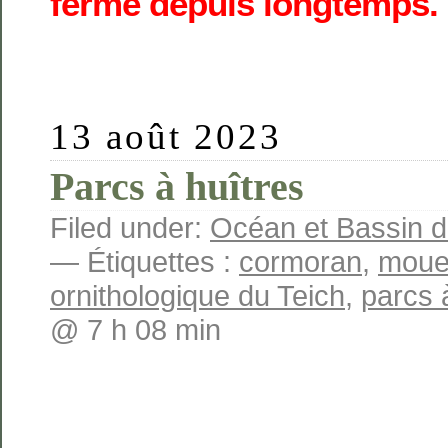
fermé depuis longtemps.
13 août 2023
Parcs à huîtres
Filed under:
Océan et Bassin 
— Étiquettes :
cormoran
,
moue
ornithologique du Teich
,
parcs 
@ 7 h 08 min