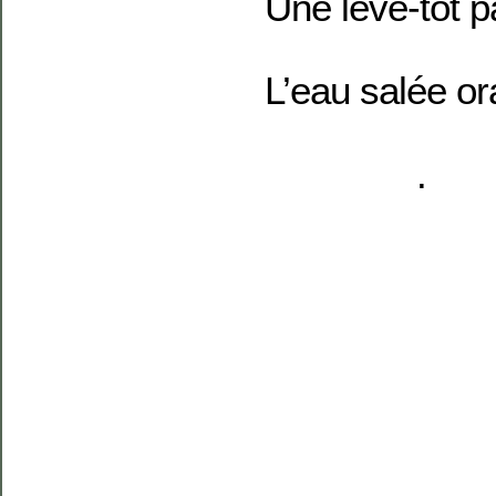
Une lève-tôt p
L’eau salée or
.