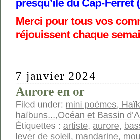
presqu’île du Cap-Ferret 
Merci pour tous vos com
réjouissent chaque sema
7 janvier 2024
Aurore en or
Filed under:
mini poèmes, Haïk
haïbuns...
,
Océan et Bassin d'
Étiquettes :
artiste
,
aurore
,
bas
lever de soleil
,
mandarine
,
mou