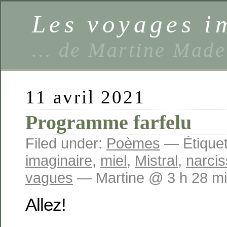
Les voyages 
… de Martine Made
11 avril 2021
Programme farfelu
Filed under:
Poèmes
— Étiquet
imaginaire
,
miel
,
Mistral
,
narci
vagues
— Martine @ 3 h 28 m
Allez!