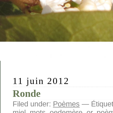
11 juin 2012
Ronde
Filed under:
Poèmes
— Étiquet
miel
,
mots
,
oedemère
,
or
,
poè