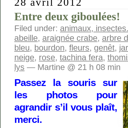
28 avril 2012
Entre deux giboulées!
Filed under:
animaux, insectes.
abeille
,
araignée crabe
,
arbre 
bleu
,
bourdon
,
fleurs
,
genêt
,
ja
neige
,
rose
,
tachina fera
,
thom
lys
— Martine @ 21 h 08 min
Passez la souris sur
les photos pour
agrandir s’il vous plaît,
merci.