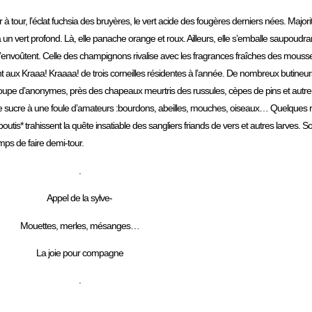
 à tour, l’éclat fuchsia des bruyères, le vert acide des fougères derniers nées. Majori
 un vert profond. Là, elle panache orange et roux. Ailleurs, elle s’emballe saupoudra
m’envoûtent. Celle des champignons rivalise avec les fragrances fraîches des mouss
nt aux Kraaa! Kraaaa! de trois corneilles résidentes à l’année. De nombreux butineur
groupe d’anonymes, près des chapeaux meurtris des russules, cèpes de pins et autre
de sucre à une foule d’amateurs :bourdons, abeilles, mouches, oiseaux… Quelques ron
tis* trahissent la quête insatiable des sangliers friands de vers et autres larves. 
mps de faire demi-tour.
.
Appel de la sylve-
Mouettes, merles, mésanges…
La joie pour compagne
.