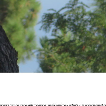
rongeurs grimpeurs de taille moyenne , parfois même « volants ». Ils appartiennent p