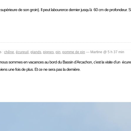
rtie supérieure de son groin). Il peut labourerce dernier jusqu’à 60 cm de profondeur.
s :
chêne
,
écureuil
,
glands
,
pignes
,
pin
,
pomme de pin
— Martine @ 5 h 37 min
ue nous sommes en vacances au bord du Bassin d’Arcachon, c’est la visite d’un écure
eviens une fois de plus. Et ce ne sera pas la dernière.