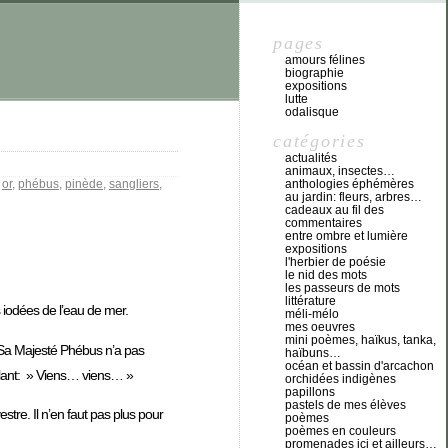
pages
amours félines
biographie
expositions
lutte
odalisque
catégories
actualités
animaux, insectes…
,
or
,
phébus
,
pinède
,
sangliers
,
anthologies éphémères
au jardin: fleurs, arbres…
cadeaux au fil des
commentaires
entre ombre et lumière
expositions
l'herbier de poésie
le nid des mots
les passeurs de mots
littérature
 iodées de l’eau de mer.
méli-mélo
mes oeuvres
mini poèmes, haïkus, tanka,
 Sa Majesté Phébus n’a pas
haïbuns…
océan et bassin d'arcachon
fflant: » Viens… viens… »
orchidées indigènes
papillons
pastels de mes élèves
stre. Il n’en faut pas plus pour
poèmes
poèmes en couleurs
promenades ici et ailleurs…