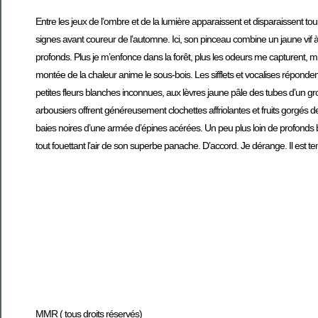
Entre les jeux de l’ombre et de la lumière apparaissent et disparaissent tour
signes avant coureur de l’automne. Ici, son pinceau combine un jaune vif à
profonds. Plus je m’enfonce dans la forêt, plus les odeurs me capturent, 
montée de la chaleur anime le sous-bois. Les sifflets et vocalises réponde
petites fleurs blanches inconnues, aux lèvres jaune pâle des tubes d’un 
arbousiers offrent généreusement clochettes affriolantes et fruits gorgés 
baies noires d’une armée d’épines acérées. Un peu plus loin de profonds bou
tout fouettant l’air de son superbe panache. D’accord. Je dérange. Il est te
MMR ( tous droits réservés)