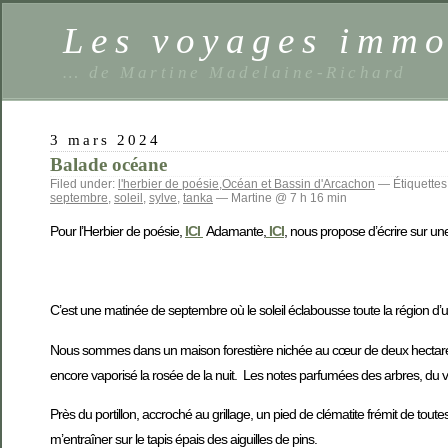
Les voyages imm
… de Martine Madelaine-Richard
3 mars 2024
Balade océane
Filed under:
l'herbier de poésie
,
Océan et Bassin d'Arcachon
— Étiquettes
septembre
,
soleil
,
sylve
,
tanka
— Martine @ 7 h 16 min
Pour l’Herbier de poésie,
ICI
Adamante,
ICI
, nous propose d’écrire sur u
C’est une matinée de septembre où le soleil éclabousse toute la région d’
Nous sommes dans un maison forestière nichée au cœur de deux hectares d
encore vaporisé la rosée de la nuit. Les notes parfumées des arbres, du 
Près du portillon, accroché au grillage, un pied de clématite frémit de toutes
m’entraîner sur le tapis épais des aiguilles de pins.