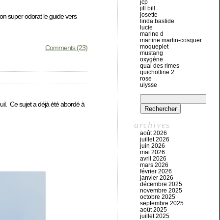
jcp
jill bill
josette
 Son super odorat le guide vers
linda bastide
lucie
marine d
martine martin-cosquer
moqueplet
Comments (23)
mustang
oxygène
quai des rimes
quichottine 2
rose
ulysse
uil. Ce sujet a déjà été abordé à
archives
août 2026
juillet 2026
juin 2026
mai 2026
avril 2026
mars 2026
février 2026
janvier 2026
décembre 2025
novembre 2025
octobre 2025
septembre 2025
août 2025
juillet 2025