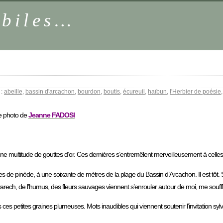
obiles…
 :
abeille
,
bassin d'arcachon
,
bourdon
,
boutis
,
écureuil
,
haïbun
,
l'Herbier de poésie
ne photo de
Jeanne
FADOSI
une multitude de gouttes d’or. Ces dernières s’entremêlent merveilleusement à celles
e pinède, à une soixante de mètres de la plage du Bassin d’Arcachon. Il est tôt.
varech, de l’humus, des fleurs sauvages viennent s’enrouler autour de moi, me sou
 ces petites graines plumeuses. Mots inaudibles qui viennent soutenir l’invitation sylve