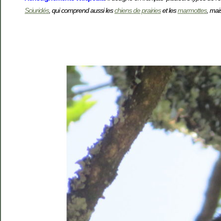
Sciuridés
, qui comprend aussi les
chiens de prairies
et les
marmottes
, ma