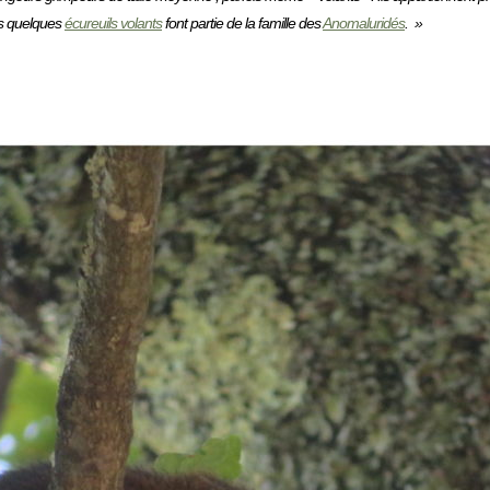
is quelques
écureuils volants
font partie de la famille des
Anomaluridés
. »