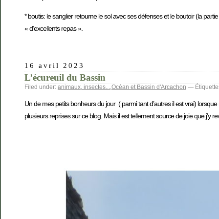
* boutis: le sanglier retourne le sol avec ses défenses et le boutoir (la pa
« d’excellents repas ».
16 avril 2023
L’écureuil du Bassin
Filed under:
animaux, insectes...
,
Océan et Bassin d'Arcachon
— Étiquette
Un de mes petits bonheurs du jour ( parmi tant d’autres il est vrai) lorsq
plusieurs reprises sur ce blog. Mais il est tellement source de joie que j’y r