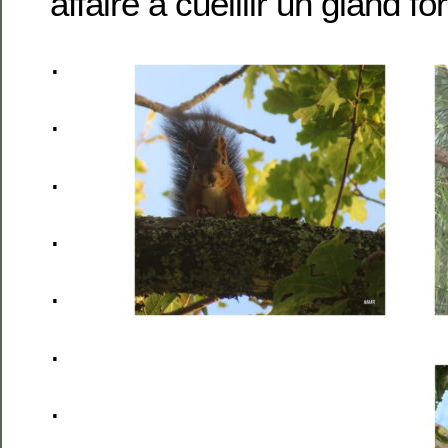
affairé à cueillir un gland fo
.
.
.
.
.
.
.