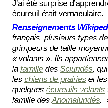
J’ai été surprise d’apprend
écureuil était vernaculaire.
Renseignements
Wikiped
français plusieurs types d
grimpeurs de taille moyenn
« volants ». Ils appartienn
la
famille
des
Sciuridés
, qu
les
chiens de prairies
et le
quelques
écureuils volants
famille des
Anomaluridés
.