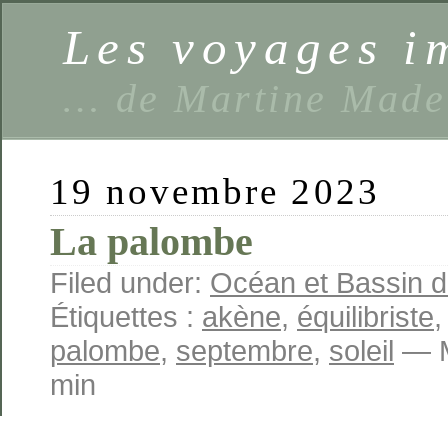
Les voyages 
… de Martine Made
19 novembre 2023
La palombe
Filed under:
Océan et Bassin 
Étiquettes :
akène
,
équilibriste
palombe
,
septembre
,
soleil
— M
min