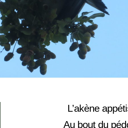
L’akène appét
Au bout du péd