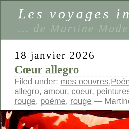
Les voyages 
… de Martine Made
18 janvier 2026
Cœur allegro
Filed under:
mes oeuvres
,
Poè
allegro
,
amour
,
coeur
,
peintures
rouge
,
poème
,
rouge
— Martin