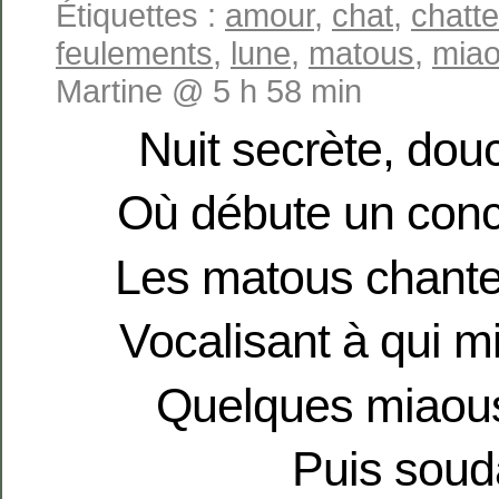
Étiquettes :
amour
,
chat
,
chatte
feulements
,
lune
,
matous
,
mia
Martine @ 5 h 58 min
Nuit secrète, dou
Où débute un conce
Les matous chante
Vocalisant à qui m
Quelques miaou
Puis soud