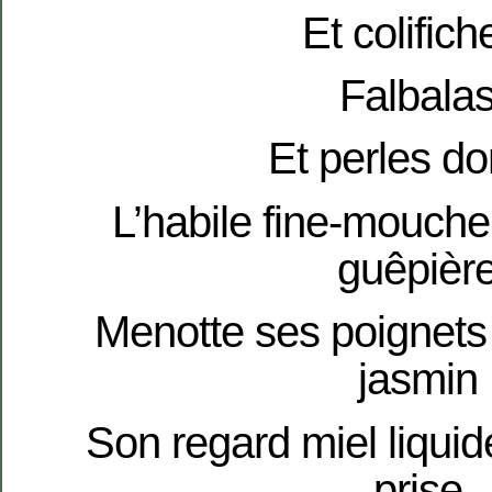
Et colifich
Falbala
Et perles d
L’habile fine-mouche 
guêpièr
Menotte ses poignets
jasmin
Son regard miel liquid
prise