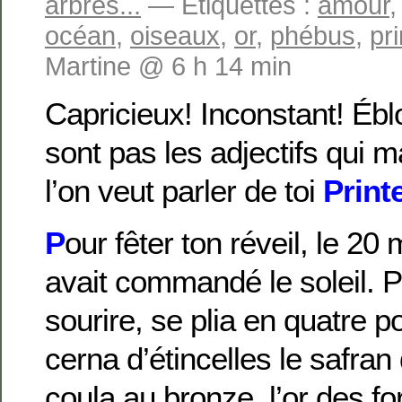
arbres...
— Étiquettes :
amour
océan
,
oiseaux
,
or
,
phébus
,
pr
Martine @ 6 h 14 min
Capricieux! Inconstant! Ébl
sont pas les adjectifs qui 
l’on veut parler de toi
Print
P
our fêter ton réveil, le 20
avait commandé le soleil. P
sourire, se plia en quatre pou
cerna d’étincelles le safran
coula au bronze l’or des for