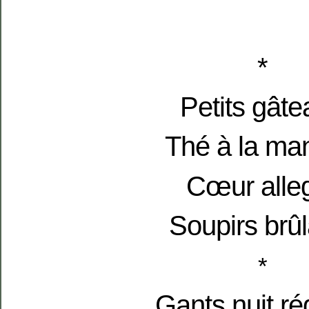
*
Petits gâte
Thé à la ma
Cœur alle
Soupirs brûl
*
Gants nuit ré