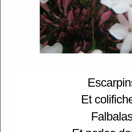
Escarpin
Et colifich
Falbala