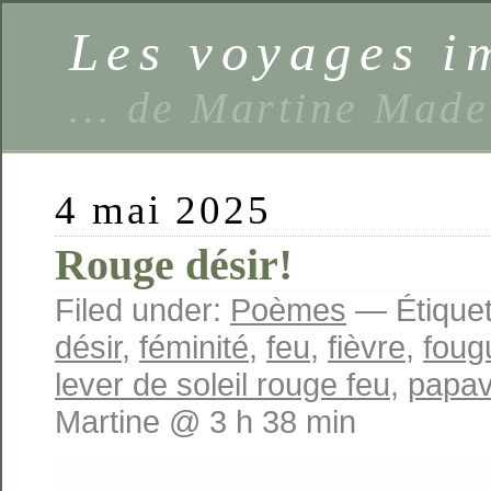
Les voyages 
… de Martine Made
4 mai 2025
Rouge désir!
Filed under:
Poèmes
— Étiquet
désir
,
féminité
,
feu
,
fièvre
,
foug
lever de soleil rouge feu
,
papav
Martine @ 3 h 38 min