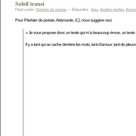
Soleil transi
Filed under:
l'herbier de poésie
— Étiquettes :
bleu
,
feuilles mortes
,
floco
Pour l’Herbier de poésie, Adamante,
ICI
,
nous suggère ceci:
« Je vous propose donc un texte qui m’a beaucoup émue, un texte d
Il y a tant qui se cache derrière les mots, tant d’amour, tant de pleu