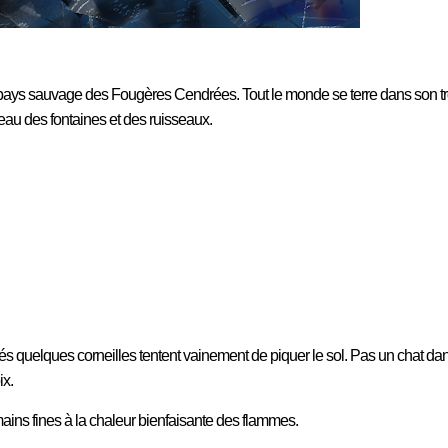
le pays sauvage des Fougères Cendrées. Tout le monde se terre dans son trou
eau des fontaines et des ruisseaux.
iés
quelques corneilles tentent vainement de piquer le sol. P
as un chat da
ix.
 mains fines à la chaleur bienfaisante des flammes.