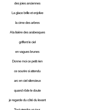
des joies anciennes
La glace brille et enjolive
la cime des arbres
A la lisière des arabesques
griffent le ciel
en vagues brunes
Donne moi ce petit rien
ce sourire si attendu
arc en ciel silencieux
quand rôde le doute
je regarde du côté du levant
Tout viendra un jour.