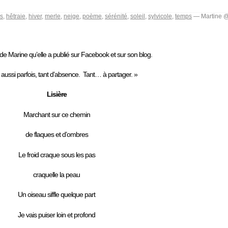
ns
,
hêtraie
,
hiver
,
merle
,
neige
,
poème
,
sérénité
,
soleil
,
sylvicole
,
temps
— Martine @
e Marine qu’elle a publié sur Facebook et sur son blog.
rs aussi parfois, tant d’absence. Tant… à partager. »
Lisière
Marchant sur ce chemin
de flaques et d’ombres
Le froid craque sous les pas
craquelle la peau
Un oiseau siffle quelque part
Je vais puiser loin et profond