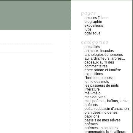
pages
amours félines
biographie
expositions
lutte
odalisque
catégories
actualités
animaux, insectes…
anthologies éphémères
au jardin: fleurs, arbres…
cadeaux au fil des
commentaires
entre ombre et lumière
expositions
l'herbier de poésie
le nid des mots
les passeurs de mots
littérature
méli-mélo
mes oeuvres
mini poèmes, haïkus, tanka,
haïbuns…
océan et bassin d'arcachon
orchidées indigènes
papillons
pastels de mes élèves
poèmes
poèmes en couleurs
promenades ici et ailleurs…