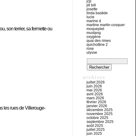
jcp
jill bill
josette
linda bastide
lucie
marine d
martine martin-cosquer
, son terrier, sa fermette ou
moqueplet
mustang
oxygène
quai des rimes
quichottine 2
rose
ulysse
archives
juillet 2026
juin 2026
mai 2026
avril 2026
mars 2026
février 2026
janvier 2026
ns les rues de
Villerouge-
décembre 2025
novembre 2025
octobre 2025
septembre 2025
août 2025
juillet 2025
juin 2025