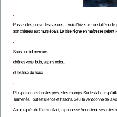
.
Passent les jours et les saisons… Voici l’hiver bien installé sur 
son château aux murs épais. La bise règne en maîtresse gelant l’
.
Sous un ciel mercure-
chênes verts, buis, sapins noirs…
et les feux du houx
.
P
lus p
ersonne
dans les près
et les champs. Sur
les labours pétrif
Termenès
. Tout est silence et frissons. Seul le vent donne de la vo
Au plus près de l’âtre ronflant, la princesse Aenor tend ses jolies