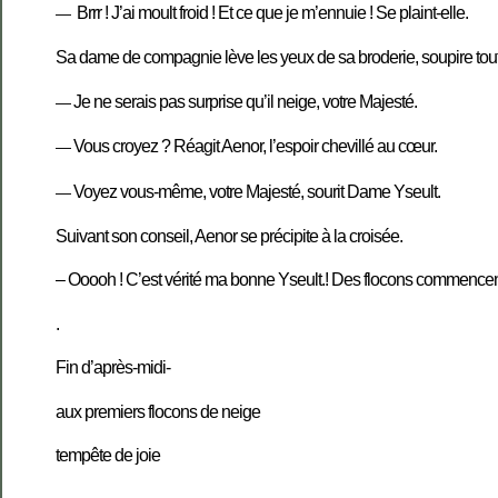
Brrr ! J’ai moult froid ! Et ce que je m’ennuie ! Se plaint-elle.
—
Sa dame de compagnie lève les yeux de sa broderie, soupire tout e
Je ne serais pas surprise qu’il neige, votre Majesté.
—
Vous croyez ? Réagit Aenor, l’espoir chevillé au cœur.
—
Voyez vous-même, votre Majesté, sourit Dame Yseult.
—
Suivant son conseil, Aenor se précipite à la croisée.
– Ooooh ! C’est vérité ma bonne Yseult.! Des flocons commencent 
.
Fin d’après-midi-
aux premiers flocons de neige
tempête de joie