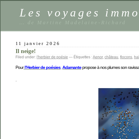
Les voyages imm
… de Martine Madelaine-Richard
11 janvier 2026
Il neige!
Filed under:
l'herbier de poésie
— Étiquettes :
Aenor
,
château
,
flocons
,
ha
Pour
l’Herb
ier de poésies
,
Adamante
propose à nos plumes son ravissan
.