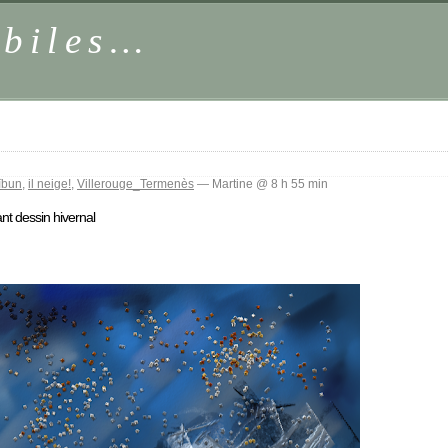
obiles…
ïbun
,
il neige!
,
Villerouge_Termenès
— Martine @ 8 h 55 min
t dessin hivernal