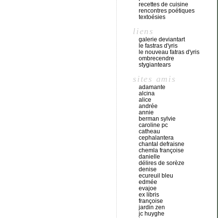
recettes de cuisine
rencontres poétiques
textoésies
liens
galerie deviantart
le fastras d'yris
le nouveau fatras d'yris
ombrecendre
stygiantears
sites amis
adamante
alcina
alice
andrée
annie
berman sylvie
caroline pc
catheau
cephalantera
chantal defraisne
chemla françoise
danielle
délires de sorèze
denise
ecureuil bleu
edmée
evajoe
ex libris
françoise
jardin zen
jc huyghe