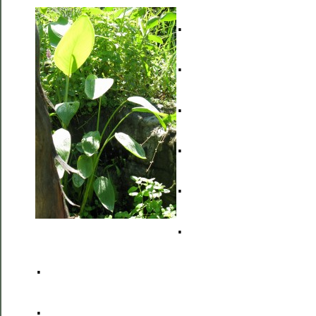
.
.
.
.
.
.
.
.