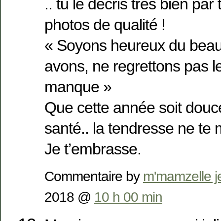
.. tu le décris très bien par
photos de qualité !
« Soyons heureux du bea
avons, ne regrettons pas l
manque »
Que cette année soit douce 
santé.. la tendresse ne te
Je t’embrasse.
Commentaire by
m'mamzelle 
2018 @
10 h 00 min