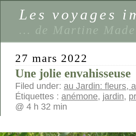
Les voyages 
… de Martine Made
27 mars 2022
Une jolie envahisseuse
Filed under:
au Jardin: fleurs, a
Étiquettes :
anémone
,
jardin
,
p
@ 4 h 32 min