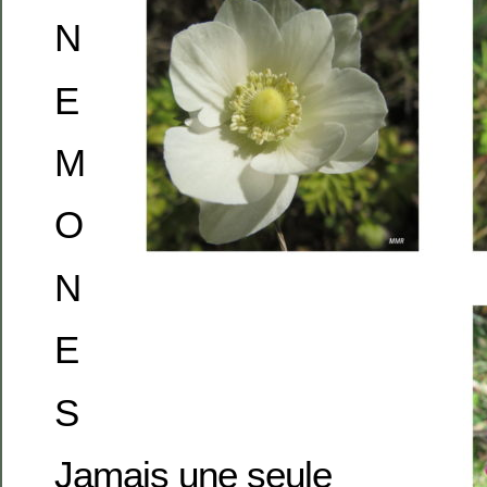
N
E
M
O
N
E
S
Jamais une seule