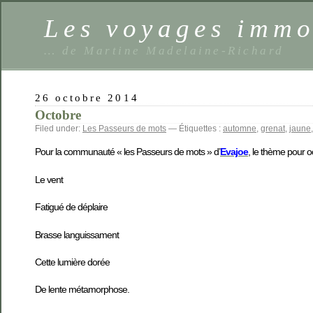
Les voyages imm
… de Martine Madelaine-Richard
26 octobre 2014
Octobre
Filed under:
Les Passeurs de mots
— Étiquettes :
automne
,
grenat
,
jaune
Pour la communauté « les Passeurs de mots » d’
Evajoe
, le thème pour 
Le vent
Fatigué de déplaire
Brasse languissament
Cette lumière dorée
De lente métamorphose.