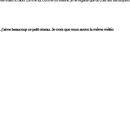
st l’été indien ici alors comme lui, comme toi Martine, je ne regarde que du côté des flamboyanc
ien. j’aime beaucoup ce petit oiseau. Je crois que nous avons la même météo