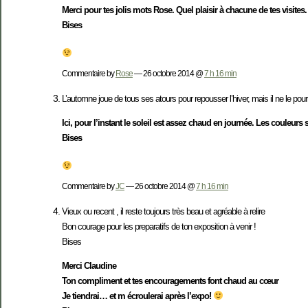
Merci pour tes jolis mots Rose. Quel plaisir à chacune de tes visites. 
Bises
Commentaire by
Rose
— 26 octobre 2014 @
7 h 16 min
L’automne joue de tous ses atours pour repousser l’hiver, mais il ne le pou
Ici, pour l’instant le soleil est assez chaud en journée. Les couleur
Bises
Commentaire by
JC
— 26 octobre 2014 @
7 h 16 min
Vieux ou recent , il reste toujours très beau et agréable à relire
Bon courage pour les preparatifs de ton exposition à venir !
Bises
Merci Claudine
Ton compliment et tes encouragements font chaud au cœur
Je tiendrai… et m écroulerai après l’expo!