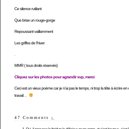
Ce silence rutilant
Que brise un rouge-gorge
Repoussant vaillamment
Les griffes de l’hiver
.
MMR ( tous droits réservés)
Cliquez sur les photos pour agrandir svp, merci
Ceci est un vieux poème car je n’ai pas le temps, ni trop la tête à écrire 
travail…
47 Comments
»