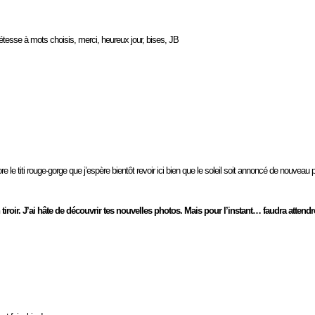
étesse à mots choisis, merci, heureux jour, bises, JB
 le titi rouge-gorge que j’espère bientôt revoir ici bien que le soleil soit annoncé de nouveau
oir. J’ai hâte de découvrir tes nouvelles photos. Mais pour l’instant… faudra attendr