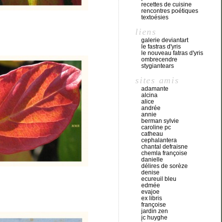
recettes de cuisine
rencontres poétiques
textoésies
liens
galerie deviantart
le fastras d'yris
le nouveau fatras d'yris
ombrecendre
stygiantears
sites amis
adamante
alcina
alice
andrée
annie
berman sylvie
caroline pc
catheau
cephalantera
chantal defraisne
chemla françoise
danielle
délires de sorèze
denise
ecureuil bleu
edmée
evajoe
ex libris
françoise
jardin zen
jc huyghe