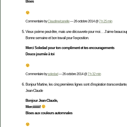
Bises
Commentaire by
Claudine/canelle
— 26 octobre 2014 @
7 h 25 min
Vieux poème peut-être, mais une découverte pour moi… J’aime beaucou
Bonne semaine et bon travail pour l’exposition.
Merci Soledad pour ton compliment et tes encouragements
Douce journée à toi
Commentaire by
soledad
— 26 octobre 2014 @
7 h 32 min
Bonjour Martine, les cinq premières lignes sont d’inspiration transcendante
Jean-Claude
Bonjour Jean-Claude,
Merciiiiiiii!
Bises aux couleurs automnales