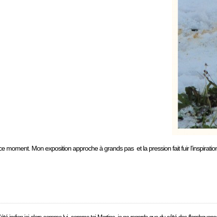
en ce moment. Mon exposition approche à grands pas et la pression fait fuir l’inspira