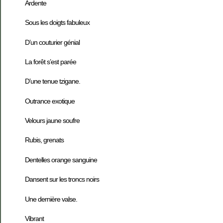
Ardente
Sous les doigts fabuleux
D’un couturier génial
La forêt s’est parée
D’une tenue tzigane.
Outrance exotique
Velours jaune soufre
Rubis, grenats
Dentelles orange sanguine
Dansent sur les troncs noirs
Une dernière valse.
Vibrant