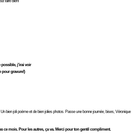
ut faire bien!
ssible, j’irai voir
re pour gravure!)
n bien joli poème et de bien jolies photos. Passe une bonne journée, bises, Véronique
 ce mois. Pour les autres, ça va. Merci pour ton gentil compliment.