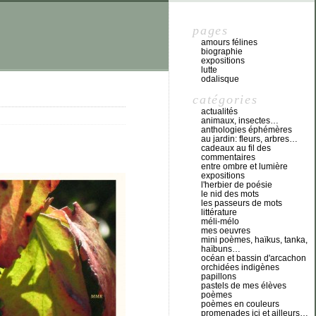
pages
amours félines
biographie
expositions
lutte
odalisque
catégories
actualités
animaux, insectes…
anthologies éphémères
au jardin: fleurs, arbres…
cadeaux au fil des
commentaires
entre ombre et lumière
expositions
l'herbier de poésie
le nid des mots
les passeurs de mots
littérature
méli-mélo
mes oeuvres
mini poèmes, haïkus, tanka,
haïbuns…
océan et bassin d'arcachon
orchidées indigènes
papillons
pastels de mes élèves
poèmes
poèmes en couleurs
promenades ici et ailleurs…