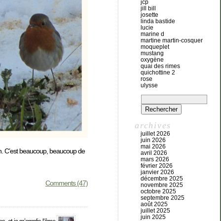
jcp
jill bill
josette
linda bastide
lucie
marine d
martine martin-cosquer
moqueplet
mustang
oxygène
quai des rimes
quichottine 2
rose
ulysse
archives
juillet 2026
juin 2026
mai 2026
tion. C’est beaucoup, beaucoup de
avril 2026
mars 2026
février 2026
janvier 2026
décembre 2025
Comments (47)
novembre 2025
octobre 2025
septembre 2025
août 2025
juillet 2025
juin 2025