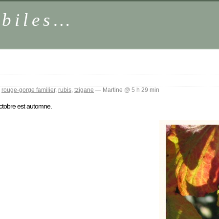
obiles…
,
rouge-gorge familier
,
rubis
,
tzigane
— Martine @ 5 h 29 min
octobre est automne.