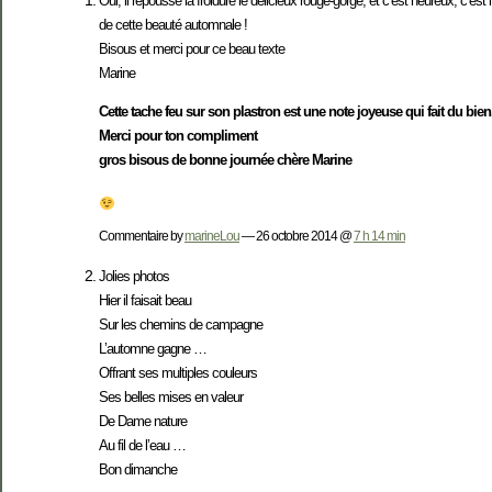
Oui, il repousse la froidure le délicieux rouge-gorge, et c’est heureux, c’e
de cette beauté automnale !
Bisous et merci pour ce beau texte
Marine
Cette tache feu sur son plastron est une note joyeuse qui fait du b
Merci pour ton compliment
gros bisous de bonne journée chère Marine
Commentaire by
marineLou
— 26 octobre 2014 @
7 h 14 min
Jolies photos
Hier il faisait beau
Sur les chemins de campagne
L’automne gagne …
Offrant ses multiples couleurs
Ses belles mises en valeur
De Dame nature
Au fil de l’eau …
Bon dimanche