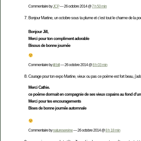
Commentaire by
JCP
— 26 octobre 2014 @
7 h 50 min
Bonjour Martine, un octobre sous ta plume et c’est tout le charme de la po
Bonjour Jill,
Merci pour ton compliment adorable
Bisous de bonne journée
Commentaire by
jill bill
— 26 octobre 2014 @
8 h 03 min
Courage pour ton expo Martine, vieux ou pas ce poème est fort beau, j’adore
Merci Cathie.
ce poème dormait en compagnie de ses vieux copains au fond d’un tir
Merci pour tes encouragements
Bises de bonne journée automnale
Commentaire by
naturesereine
— 26 octobre 2014 @
8 h 18 min