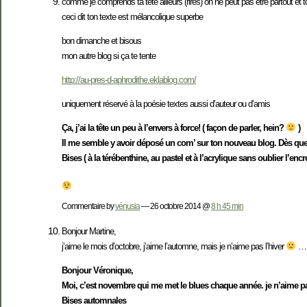
comme je comprends ta tête ailleurs (rires) on ne peut pas être partout et to
ceci dit ton texte est mélancolique superbe
bon dimanche et bisous
mon autre blog si ça te tente
http://au-pres-d-aphrodithe.eklablog.com/
uniquement réservé à la poésie textes aussi d’auteur ou d’amis
Ça, j’ai la tête un peu à l’envers à force! ( façon de parler, hein?
)
Il me semble y avoir déposé un com’ sur ton nouveau blog. Dès que po
Bises ( à la térébenthine, au pastel et à l’acrylique sans oublier l’enc
Commentaire by
vénusia
— 26 octobre 2014 @
8 h 45 min
Bonjour Martine,
j’aime le mois d’octobre, j’aime l’automne, mais je n’aime pas l’hiver
… U
Bonjour Véronique,
Moi, c’est novembre qui me met le blues chaque année. je n’aime pas
Bises automnales