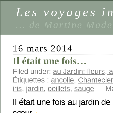
Les voyages 
… de Martine Made
16 mars 2014
Il était une fois…
Filed under:
au Jardin: fleurs, a
Étiquettes :
ancolie
,
Chantecler
iris
,
jardin
,
oeillets
,
sauge
— Mar
Il était une fois au jardin 
sœur