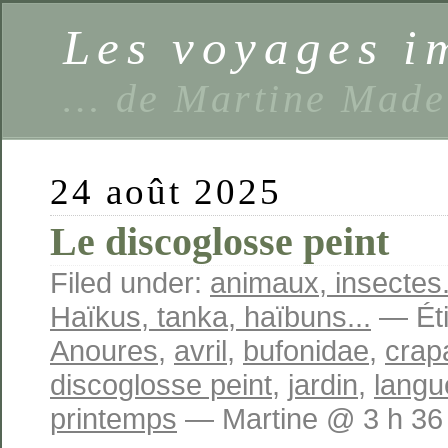
Les voyages 
… de Martine Made
24 août 2025
Le discoglosse peint
Filed under:
animaux, insectes.
Haïkus, tanka, haïbuns...
— Éti
Anoures
,
avril
,
bufonidae
,
cra
discoglosse peint
,
jardin
,
langu
printemps
— Martine @ 3 h 36