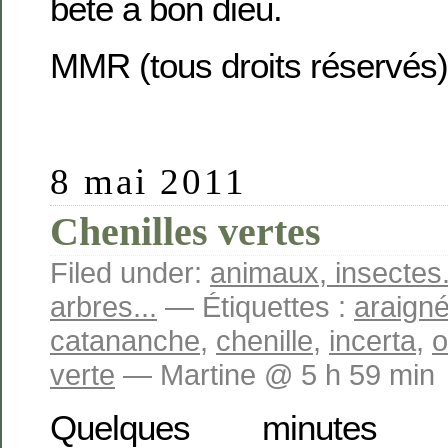
bête à bon dieu.
MMR (tous droits réservés)
8 mai 2011
Chenilles vertes
Filed under:
animaux, insectes.
arbres...
— Étiquettes :
araign
catananche
,
chenille
,
incerta
,
o
verte
— Martine @ 5 h 59 min
Quelques minutes 