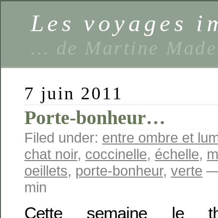
Les voyages 
… de Martine Made
7 juin 2011
Porte-bonheur…
Filed under:
entre ombre et lum
chat noir
,
coccinelle
,
échelle
,
m
oeillets
,
porte-bonheur
,
verte
— 
min
Cette semaine le t