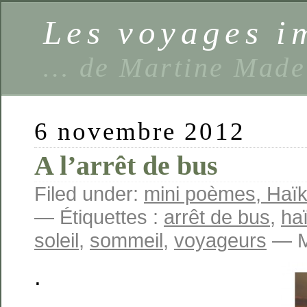
Les voyages 
… de Martine Made
6 novembre 2012
A l’arrêt de bus
Filed under:
mini poèmes, Haïku
— Étiquettes :
arrêt de bus
,
ha
soleil
,
sommeil
,
voyageurs
— Ma
.