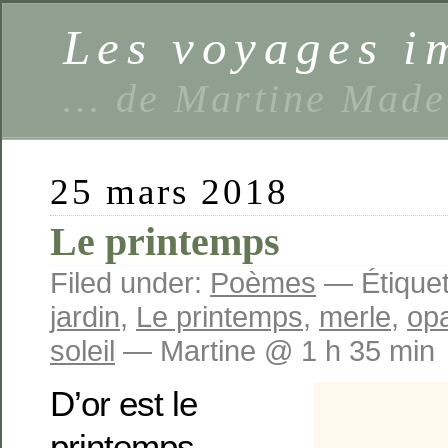
Les voyages 
… de Martine Made
25 mars 2018
Le printemps
Filed under:
Poèmes
— Étiquet
jardin
,
Le printemps
,
merle
,
op
soleil
— Martine @ 1 h 35 min
D’or est le
printemps