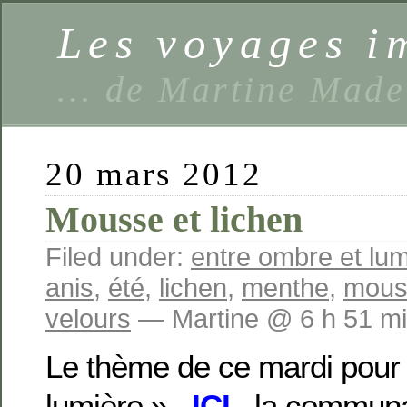
Les voyages 
… de Martine Made
20 mars 2012
Mousse et lichen
Filed under:
entre ombre et lum
anis
,
été
,
lichen
,
menthe
,
mous
velours
— Martine @ 6 h 51 m
Le thème de ce mardi pour
lumière » ,
ICI
, la commun