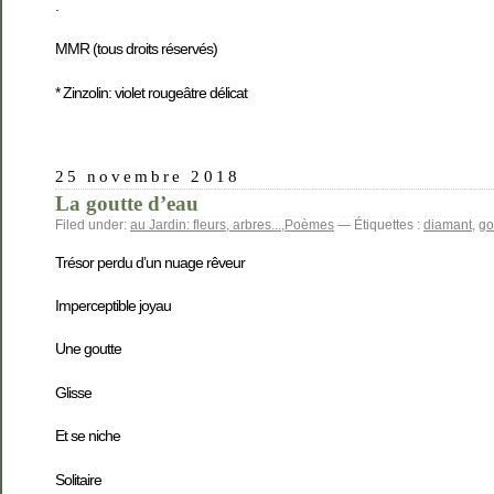
.
MMR (tous droits réservés)
* Zinzolin: violet rougeâtre délicat
25 novembre 2018
La goutte d’eau
Filed under:
au Jardin: fleurs, arbres...
,
Poèmes
— Étiquettes :
diamant
,
go
Trésor perdu d’un nuage rêveur
Imperceptible joyau
Une goutte
Glisse
Et se niche
Solitaire