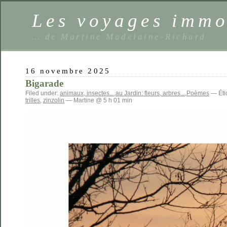
Les voyages imm
… de Martine Madelaine-Richard
16 novembre 2025
Bigarade
Filed under:
animaux, insectes...
,
au Jardin: fleurs, arbres...
,
Poèmes
— Étiq
trilles
,
zinzolin
— Martine @ 5 h 01 min