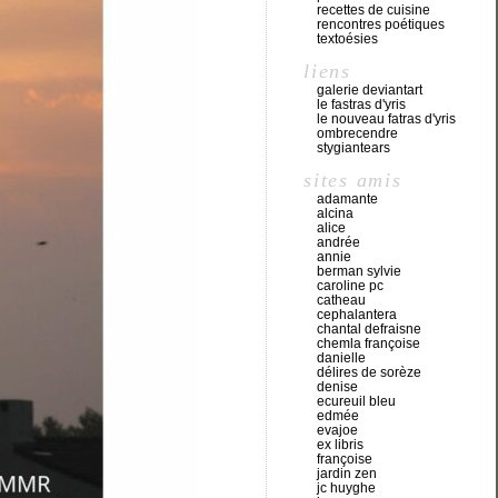
recettes de cuisine
rencontres poétiques
textoésies
liens
galerie deviantart
le fastras d'yris
le nouveau fatras d'yris
ombrecendre
stygiantears
sites amis
adamante
alcina
alice
andrée
annie
berman sylvie
caroline pc
catheau
cephalantera
chantal defraisne
chemla françoise
danielle
délires de sorèze
denise
ecureuil bleu
edmée
evajoe
ex libris
françoise
jardin zen
jc huyghe