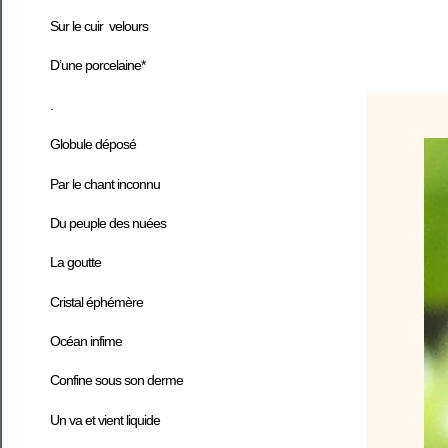
Sur le cuir velours
D’une porcelaine*
.
Globule déposé
Par le chant inconnu
Du peuple des nuées
La goutte
Cristal éphémère
Océan infime
Confine sous son derme
Un va et vient liquide