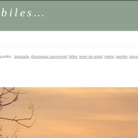
obiles…
uettes :
bigarade
,
étourneau sansonnet
,
hêtre
,
lever de soleil
,
merle
,
peintre
,
pinc