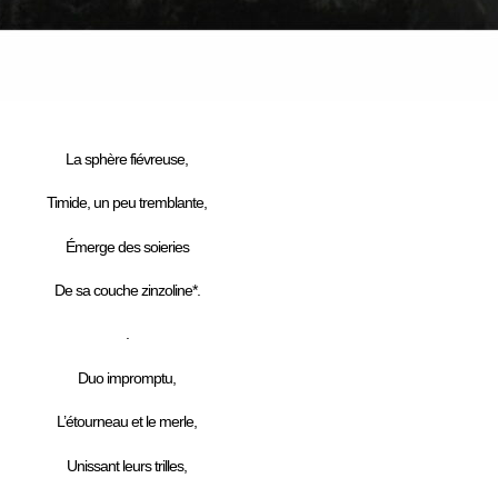
La sphère fiévreuse,
Timide, un peu tremblante,
Émerge des soieries
De sa couche zinzoline*.
.
Duo impromptu,
L’étourneau et le merle,
Unissant leurs trilles,