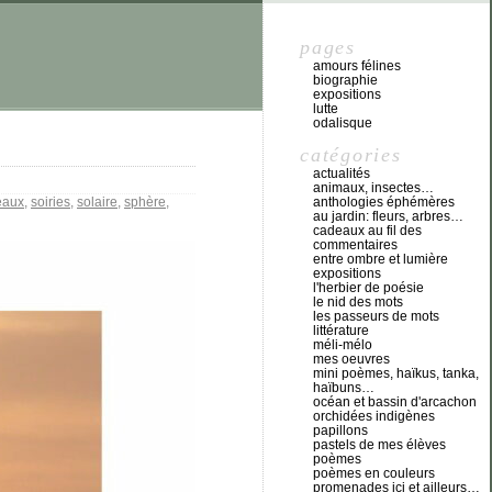
pages
amours félines
biographie
expositions
lutte
odalisque
catégories
actualités
animaux, insectes…
eaux
,
soiries
,
solaire
,
sphère
,
anthologies éphémères
au jardin: fleurs, arbres…
cadeaux au fil des
commentaires
entre ombre et lumière
expositions
l'herbier de poésie
le nid des mots
les passeurs de mots
littérature
méli-mélo
mes oeuvres
mini poèmes, haïkus, tanka,
haïbuns…
océan et bassin d'arcachon
orchidées indigènes
papillons
pastels de mes élèves
poèmes
poèmes en couleurs
promenades ici et ailleurs…