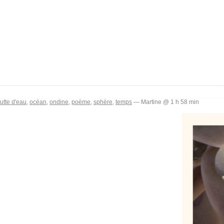
utte d'eau
,
océan
,
ondine
,
poème
,
sphère
,
temps
— Martine @ 1 h 58 min