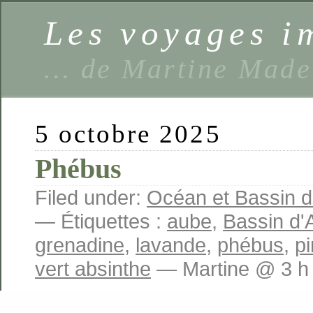
Les voyages 
… de Martine Made
5 octobre 2025
Phébus
Filed under:
Océan et Bassin 
— Étiquettes :
aube
,
Bassin d'
grenadine
,
lavande
,
phébus
,
p
vert absinthe
— Martine @ 3 h