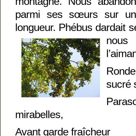
montagne. Nous abandon
parmi ses sœurs sur un
longueur. Phébus dardait s
nous
l’aima
Ronde
sucré s
Paraso
mirabelles,
Avant garde fraîcheur