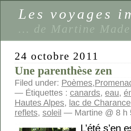
Les voyages 
… de Martine Made
24 octobre 2011
Une parenthèse zen
Filed under:
Poèmes
,
Promenades
— Étiquettes :
canards
,
eau
,
é
Hautes Alpes
,
lac de Charance
reflets
,
soleil
— Martine @ 8 h 
L’été s’en e