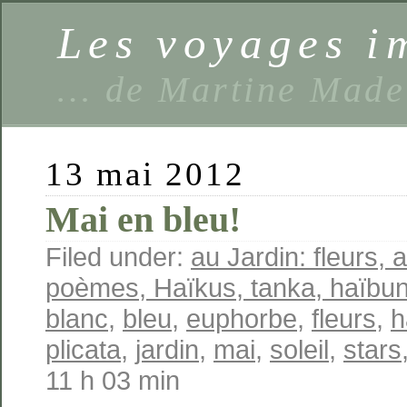
Les voyages 
… de Martine Made
13 mai 2012
Mai en bleu!
Filed under:
au Jardin: fleurs, a
poèmes, Haïkus, tanka, haïbun
blanc
,
bleu
,
euphorbe
,
fleurs
,
h
plicata
,
jardin
,
mai
,
soleil
,
stars
11 h 03 min