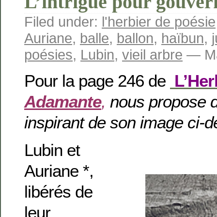
L’intrigue pour gouver
Filed under:
l'herbier de poésie
Auriane
,
balle
,
ballon
,
haïbun
,
poésies
,
Lubin
,
vieil arbre
— Ma
Pour la page 246 de
L’Her
Adamante
,
nous propose d
inspirant de son image ci-
Lubin et
Auriane *,
libérés de
leur