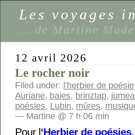
Les voyages 
… de Martine Made
12 avril 2026
Le rocher noir
Filed under:
l'herbier de poésie
Auriane
,
baies
,
brinztap
,
jumea
poésies
,
Lubin
,
mûres
,
musiqu
— Martine @ 7 h 06 min
Pour l
‘Herbier de poésies