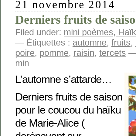
21 novembre 2014
Derniers fruits de sais
Filed under:
mini poèmes, Haïku
— Étiquettes :
automne
,
fruits
,
poire
,
pomme
,
raisin
,
tercets
— 
min
L’automne s’attarde…
Derniers fruits de saison
pour le coucou du haïku
de Marie-Alice (
dorénavant sur