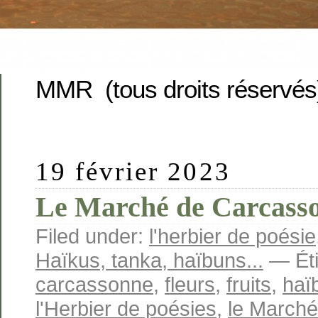
MMR (tous droits réservés
19 février 2023
Le Marché de Carcass
Filed under:
l'herbier de poésie
Haïkus, tanka, haïbuns...
— Éti
carcassonne
,
fleurs
,
fruits
,
haï
l'Herbier de poésies
,
le March