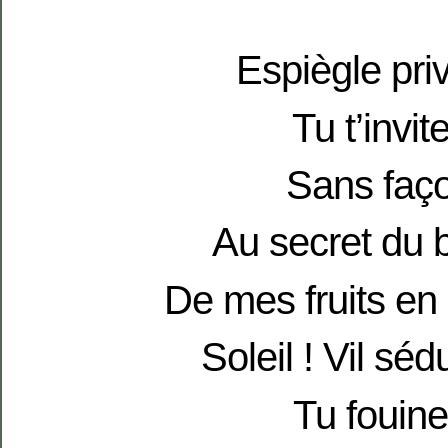
Espiègle pri
Tu t’invit
Sans faç
Au secret du
De mes fruits en 
Soleil ! Vil séd
Tu fouin