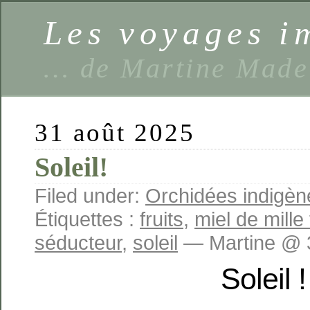
Les voyages 
… de Martine Made
31 août 2025
Soleil!
Filed under:
Orchidées indigèn
Étiquettes :
fruits
,
miel de mille 
séducteur
,
soleil
— Martine @ 3
Soleil !