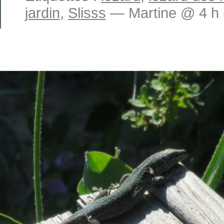
jardin
,
Slisss
— Martine @ 4 h 