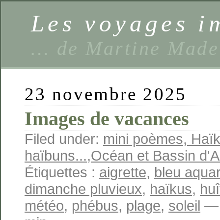
Les voyages 
… de Martine Made
23 novembre 2025
Images de vacances
Filed under:
mini poèmes, Haïk
haïbuns...
,
Océan et Bassin d'
Étiquettes :
aigrette
,
bleu aquar
dimanche pluvieux
,
haïkus
,
huî
météo
,
phébus
,
plage
,
soleil
— 