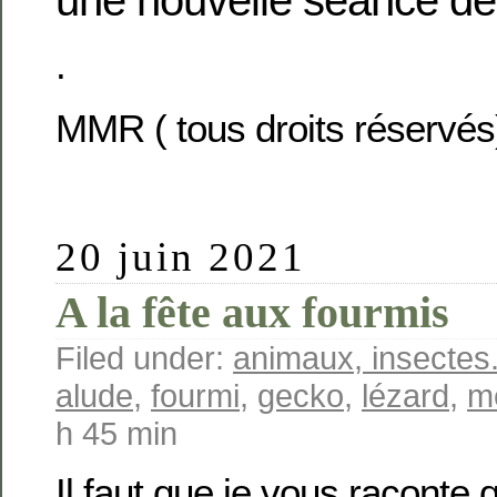
une nouvelle séance de 
.
MMR ( tous droits réservés
20 juin 2021
A la fête aux fourmis
Filed under:
animaux, insectes.
alude
,
fourmi
,
gecko
,
lézard
,
m
h 45 min
Il faut que je vous raconte